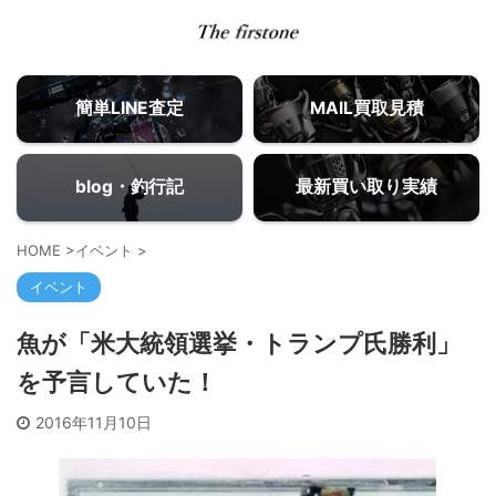
簡単LINE査定
MAIL買取見積
blog・釣行記
最新買い取り実績
HOME
>
イベント
>
イベント
魚が「米大統領選挙・トランプ氏勝利」
を予言していた！
2016年11月10日