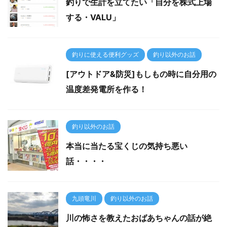
釣りで生計を立てたい「自分を株式上場
する・VALU」
釣りに使える便利グッズ
釣り以外のお話
[アウトドア&防災]もしもの時に自分用の
温度差発電所を作る！
釣り以外のお話
本当に当たる宝くじの気持ち悪い
話・・・・
九頭竜川
釣り以外のお話
川の怖さを教えたおばあちゃんの話が絶