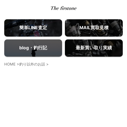
簡単LINE査定
MAIL買取見積
blog・釣行記
最新買い取り実績
HOME
>
釣り以外のお話
>