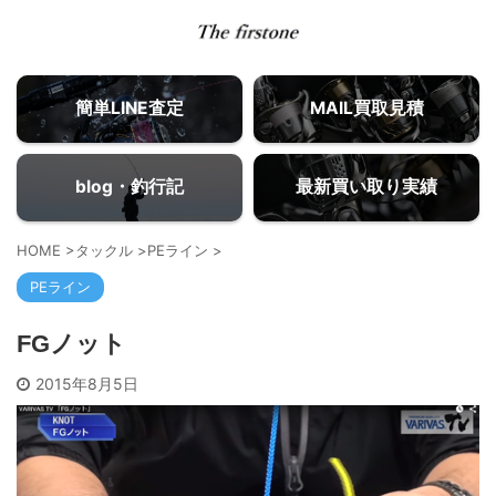
簡単LINE査定
MAIL買取見積
blog・釣行記
最新買い取り実績
HOME
>
タックル
>
PEライン
>
PEライン
FGノット
2015年8月5日