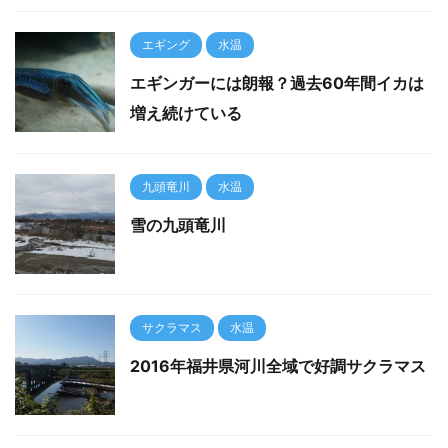
エギング
水温
エギンガーには朗報？過去60年間イカは
増え続けている
九頭竜川
水温
雪の九頭竜川
サクラマス
水温
2016年福井県河川全域で好調サクラマス