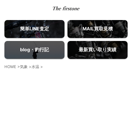
簡単LINE査定
MAIL買取見積
blog・釣行記
最新買い取り実績
HOME
>
気象
>
水温
>