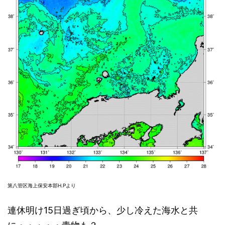
第八管区海上保安本部H.Pより
連休明け15日過ぎ頃から、少し冷えた海水と共