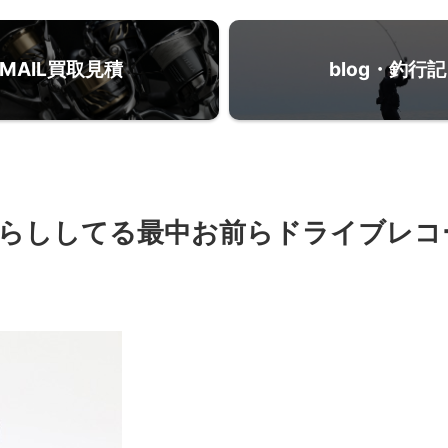
MAIL買取見積
blog・釣行記
らししてる最中お前らドライブレコ