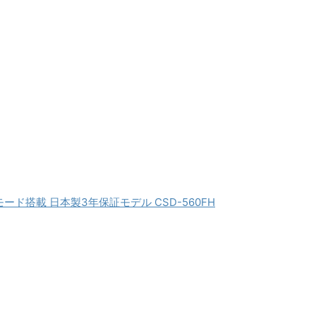
モード搭載 日本製3年保証モデル CSD-560FH