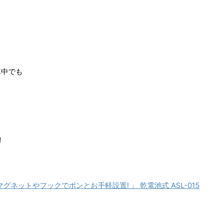
車中でも
！
 「マグネットやフックでポンとお手軽設置! 」 乾電池式 ASL-015