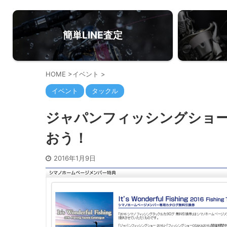
簡単LINE査定
HOME
>
イベント
>
イベント
タックル
ジャパンフィッシングショー2
おう！
2016年1月9日