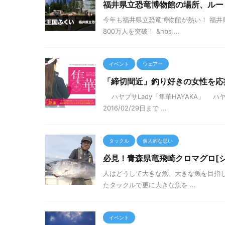
福井県立恐竜博物館の場所、ルー
今年も福井県立恐竜博物館が熱い！ 福井県
800万人を突破！ &nbs ...
イベント
ウェアー
「締切間近」釣り好きの女性を応援
ハヤブサLady「隼華HAYAKA」 
2016/02/29日まで ...
タックル
個人的な思い
必見！青森県竜飛崎クロマグロ[シ
人はどうして大きな魚、大きな魚を目指
たタックルで更に大きな魚を ...
イベント