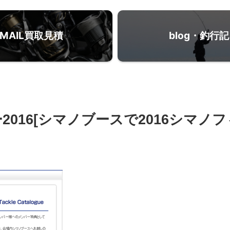
MAIL買取見積
blog・釣行記
016[シマノブースで2016シマノ