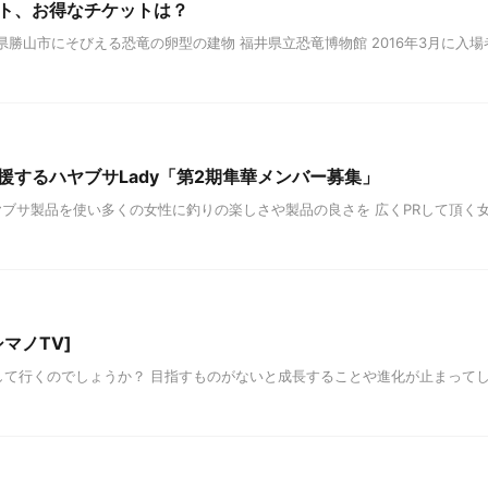
ト、お得なチケットは？
勝山市にそびえる恐竜の卵型の建物 福井県立恐竜博物館 2016年3月に入場
するハヤブサLady「第2期隼華メンバー募集」
ハヤブサ製品を使い多くの女性に釣りの楽しさや製品の良さを 広くPRして頂く
マノTV]
して行くのでしょうか？ 目指すものがないと成長することや進化が止まって