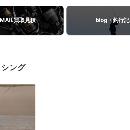
MAIL買取見積
blog・釣行記
ッシング