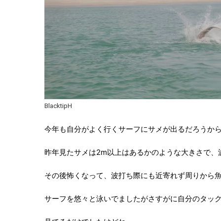
BlacktipH
今年も自分がよく行くサーフにサメが出るだろうか
昨年見たサメは2m以上はあるかのような大きさで、
その後怖くなって、波打ち際にも近寄れず周りから
サーフを悠々と泳いでましたがさすがに自分のタッ