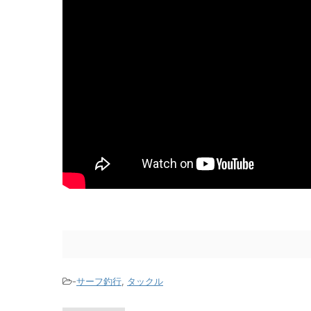
-
サーフ釣行
,
タックル