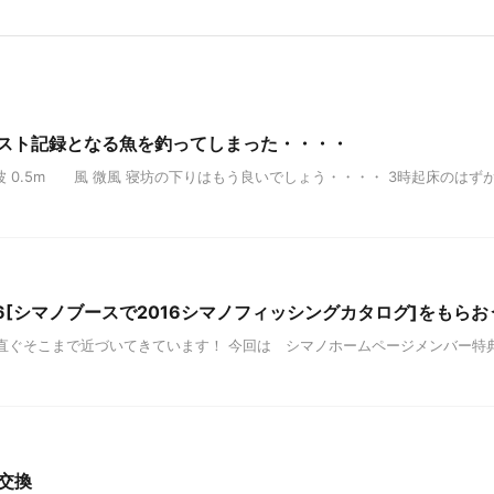
ベスト記録となる魚を釣ってしまった・・・・
00 大潮 波 0.5m 風 微風 寝坊の下りはもう良いでしょう・・・・ 3時起床
6[シマノブースで2016シマノフィッシングカタログ]をもらお
直ぐそこまで近づいてきています！ 今回は シマノホームページメンバー特典 
交換