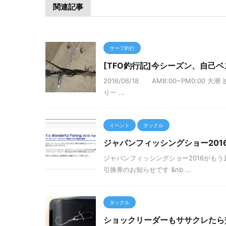
関連記事
サーフ釣行
[TFO釣行記]今シーズン、自己
2016/06/18 AM8:00~PM0:
り一 ...
イベント
タックル
ジャパンフィッシングショー201
ジャパンフィッシングショー2016がもう
引換券のお知らせです &nb ...
タックル
ショックリーダーもササクレたら