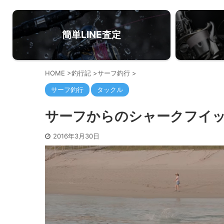
簡単LINE査定
HOME
>
釣行記
>
サーフ釣行
>
サーフ釣行
タックル
サーフからのシャークフイ
2016年3月30日