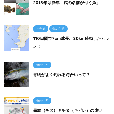
2018年は戌年「戌の名前が付く魚」
ヒラメ
魚の生態
110日間で7cm成長、30km移動したヒラ
メ！
魚の生態
青物がよく釣れる時合いって？
魚の生態
黒鯛（チヌ）キチヌ（キビレ）の違い、