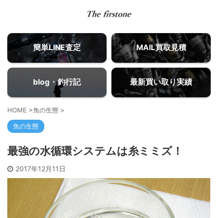
簡単LINE査定
MAIL買取見積
blog・釣行記
最新買い取り実績
HOME
>
魚の生態
>
魚の生態
最強の水循環システムは糸ミミズ！
2017年12月11日