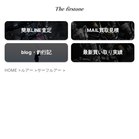
簡単LINE査定
MAIL買取見積
blog・釣行記
最新買い取り実績
HOME
>
ルアー
>
サーフルアー
>