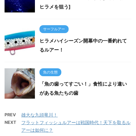
ヒラメを狙う]
サーフルアー
ヒラメハイシーズン開幕中の一番釣れて
るルアー！
魚の生態
「魚の歯ってすごい！」食性により違い
がある魚たちの歯
PREV
雄大な九頭竜川！
NEXT
フラットフィッシュルアーは戦国時代！天下を取るル
アーは如何に？