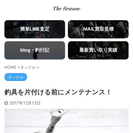
簡単LINE査定
MAIL買取見積
blog・釣行記
最新買い取り実績
HOME
>
タックル
>
タックル
釣具を片付ける前にメンテナンス！
2017年12月13日