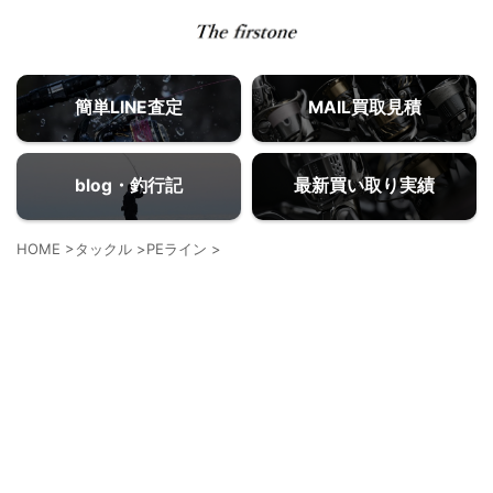
簡単LINE査定
MAIL買取見積
blog・釣行記
最新買い取り実績
HOME
>
タックル
>
PEライン
>