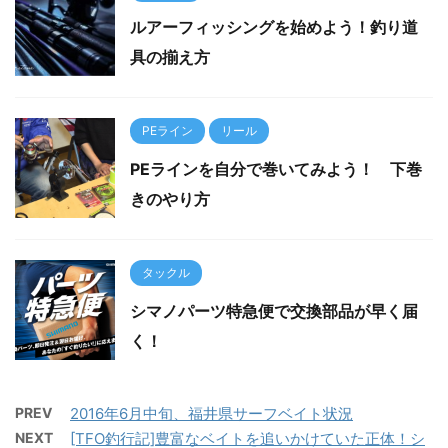
ルアーフィッシングを始めよう！釣り道
具の揃え方
PEライン
リール
PEラインを自分で巻いてみよう！ 下巻
きのやり方
タックル
シマノパーツ特急便で交換部品が早く届
く！
PREV
2016年6月中旬、福井県サーフベイト状況
NEXT
[TFO釣行記]豊富なベイトを追いかけていた正体！シ