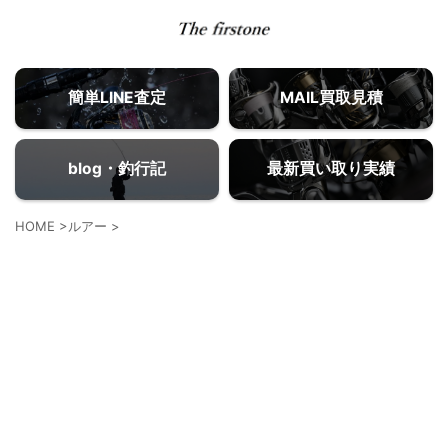
簡単LINE査定
MAIL買取見積
blog・釣行記
最新買い取り実績
HOME
>
ルアー
>