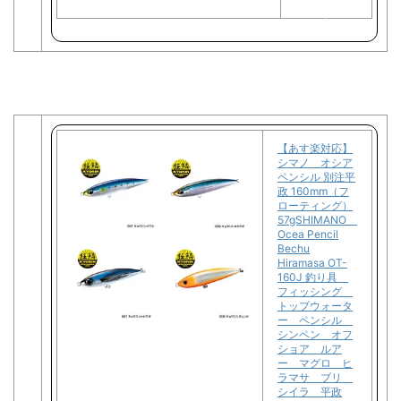
で
購
入
【あす楽対応】
シマノ オシア
ペンシル 別注平
政 160mm（フ
ローティング）
57gSHIMANO
Ocea Pencil
Bechu
Hiramasa OT-
160J 釣り具
フィッシング
トップウォータ
ー ペンシル
シンペン オフ
ショア ルア
ー マグロ ヒ
ラマサ ブリ
シイラ 平政