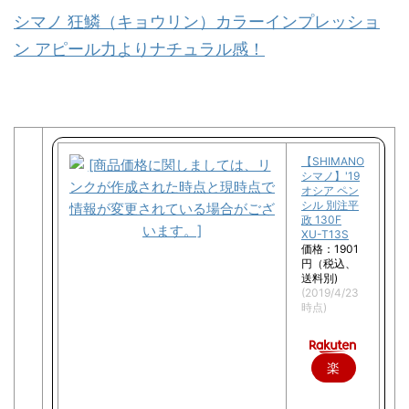
シマノ 狂鱗（キョウリン）カラーインプレッショ
ン アピール力よりナチュラル感！
【SHIMANO
シマノ】'19
オシア ペン
シル 別注平
政 130F
XU-T13S
価格：1901
円（税込、
送料別)
(2019/4/23
時点)
楽
天