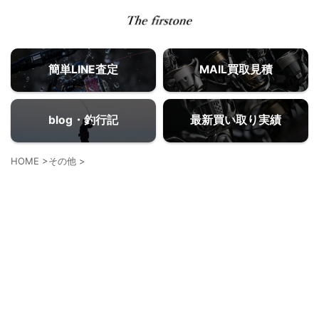
簡単LINE査定
MAIL買取見積
blog・釣行記
最新買い取り実績
HOME
>
その他
>