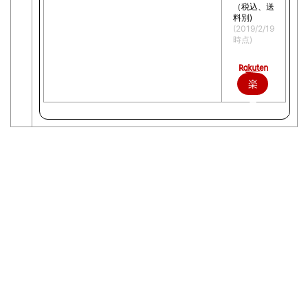
（税込、送
料別)
(2019/2/19
時点)
楽
天
で
購
入