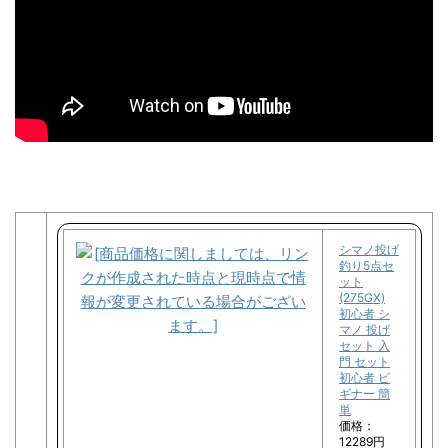
シマノ投げ
釣り5点セ
ット
(275GX)
初心者 シ
マノ 投げ
セット 入
門 セット
初心者 ビ
ギナー 簡
単
価格：
12289円