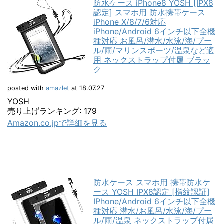
防水ケース iPhone8 YOSH [IPX8
認定] スマホ用 防水携帯ケース
iPhone X/8/7/6対応
iPhone/Android 6インチ以下全機
種対応 お風呂/潜水/水泳/海/プー
ル/雨/マリンスポーツ/温泉など適
用 ネックストラップ付属 ブラッ
ク
posted with
amazlet
at 18.07.27
YOSH
売り上げランキング: 179
Amazon.co.jpで詳細を見る
防水ケース スマホ用 携帯防水ケ
ース YOSH IPX8認定 [指紋認証]
IPhone/Android 6インチ以下全機
種対応 潜水/お風呂/水泳/海/プー
ル/雨/温泉 ネックストラップ付属