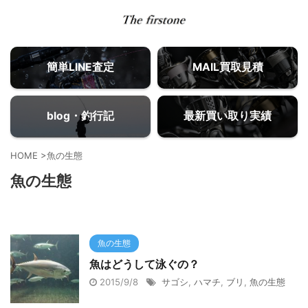
簡単LINE査定
MAIL買取見積
blog・釣行記
最新買い取り実績
HOME
>
魚の生態
魚の生態
魚の生態
魚はどうして泳ぐの？
2015/9/8
サゴシ
,
ハマチ
,
ブリ
,
魚の生態