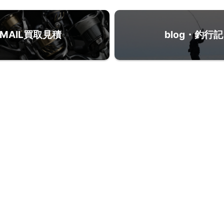
MAIL買取見積
blog・釣行記