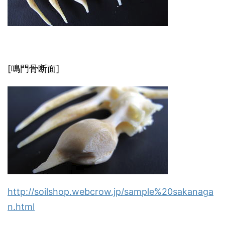
[鳴門骨断面]
http://soilshop.webcrow.jp/sample%20sakanaga
n.html