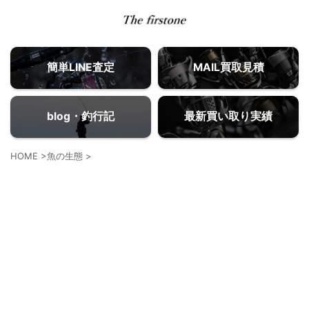
簡単LINE査定
MAIL買取見積
blog・釣行記
最新買い取り実績
HOME
>
魚の生態
>