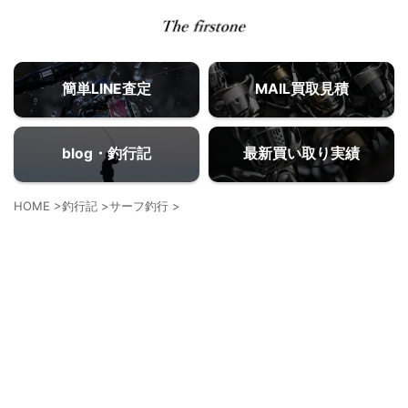
簡単LINE査定
MAIL買取見積
blog・釣行記
最新買い取り実績
HOME
>
釣行記
>
サーフ釣行
>