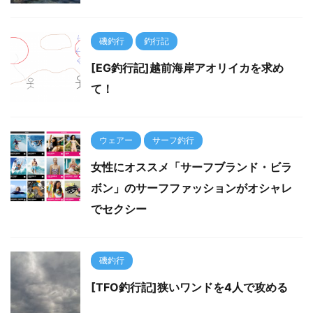
磯釣行
釣行記
[EG釣行記]越前海岸アオリイカを求め
て！
ウェアー
サーフ釣行
女性にオススメ「サーフブランド・ビラ
ボン」のサーフファッションがオシャレ
でセクシー
磯釣行
[TFO釣行記]狭いワンドを4人で攻める