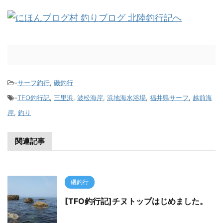
-
サーフ釣行
,
磯釣行
-
TFO釣行記
,
三里浜
,
波松海岸
,
浜地海水浴場
,
福井県サーフ
,
越前海
岸
,
釣り
関連記事
磯釣行
[TFO釣行記]チヌトップはじめました。