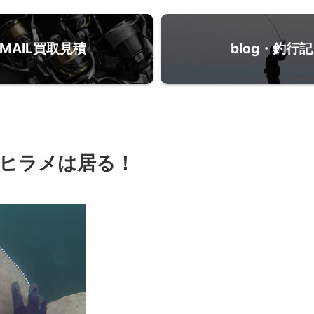
MAIL買取見積
blog・釣行記
ヒラメは居る！