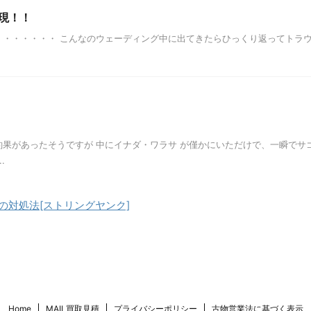
現！！
・・・・・・ こんなのウェーディング中に出てきたらひっくり返ってトラウ
果があったそうですが 中にイナダ・ワラサ が僅かにいただけで、一瞬でサ
.
対処法[ストリングヤンク]
Home
MAIL買取見積
プライバシーポリシー
古物営業法に基づく表示