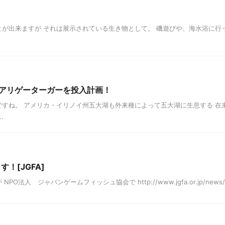
が出来ますが それは展示されている生き物として。 磯遊びや、海水浴に行
アリゲーターガーを投入計画！
すね。 アメリカ・イリノイ州五大湖も外来種によって五大湖に生息する 在
.
！[JGFA]
ャパンゲームフィッシュ協会で http://www.jgfa.or.jp/news/topics/p