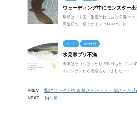
ウェーディング中にモンスター出
場所は 中国・重慶外れにある洞窟の中・
両生類の一種でサイズは140cm、体 ...
ベイト
魚の生態
氷見寒ブリ不漁
今年はサゴシばっかりで昨日もサゴシの釣
のオジサンから連絡もらいました・・・ ..
PREV
指にフックが突き刺さった・・・刺さった時の
NEXT
釣り車