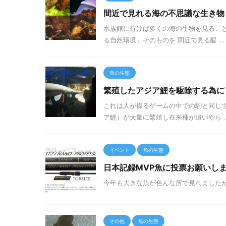
間近で見れる海の不思議な生き物
水族館に行けば多くの海の生物を見ること
る自然環境」そのものを 間近で見る醍 ...
魚の生態
繁殖したアジア鯉を駆除する為に
これは人が操るゲームの中での駒と同じで
ア鯉）が大量に繁殖し在来種が追いやら ..
イベント
魚の生態
日本記録MVP魚に投票お願いします
今年も大きな魚が色んな所で見れましたが NPO法人 ジ
その他
魚の生態