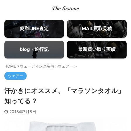
簡単LINE査定
MAIL買取見積
blog・釣行記
最新買い取り実績
HOME
>
ウェーディング装備
>
ウェアー
>
ウェアー
汗かきにオススメ、「マラソンタオル」
知ってる？
2018年7月8日