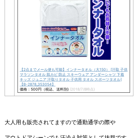
【2点までメール便も可能】インナータオル（大150） [汗取 子供
マラソンタオル 肌カビ 防止 スキーウェア アンダーシャツ 下着
キッズ ジュニア 汗取りタオル 子供用 タオル スポーツタオル]
【B-2878_353054】
価格：500円（税込、送料別)
(2018/7/8時点)
大人用も販売されてますので通勤通学の際や
アウトドアシーンでも汗冷え対策として抜群です