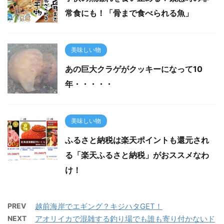
常食にも！「骨まで食べられる魚」
美味しい物
あの巨大クラゲがクッキーになって10
年・・・・・
美味しい物
ふるさと納税は楽天ポイントも還元され
る「楽天ふるさと納税」がおススメなわ
け！
PREV
越前海岸でエギング？キジハタGET！
NEXT
アオリイカで混雑する釣り場でも誰も寄り付かないド