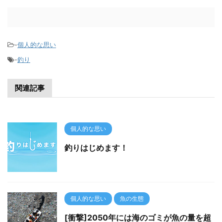
-
個人的な思い
-
釣り
関連記事
個人的な思い
釣りはじめます！
個人的な思い
魚の生態
[衝撃]2050年には海のゴミが魚の量を超