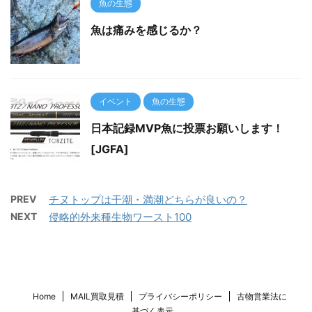
魚の生態
魚は痛みを感じるか？
イベント
魚の生態
日本記録MVP魚に投票お願いします！
[JGFA]
PREV
チヌトップは干潮・満潮どちらが良いの？
NEXT
侵略的外来種生物ワースト100
Home
MAIL買取見積
プライバシーポリシー
古物営業法に
基づく表示