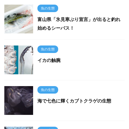
魚の生態
富山県「氷見寒ぶり宣言」が出ると釣れ
始めるシーバス！
魚の生態
イカの触腕
魚の生態
海で七色に輝くカブトクラゲの生態