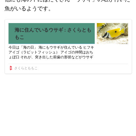
魚がいるようです。
海に住んでいるウサギ : さくらとも
もこ
今日は「海の日」 海にもウサギが住んでいる ヒフキ
アイゴ（ラビットフィッシュ） アイゴの仲間はおち
ょぼ口 それが、突き出した前歯の形状などがウサギ
の顔に似ているので 英語でラビットフィッシュと呼
ばれている 太平洋や琉球諸島のサンゴ礁周辺で生息
さくらとももこ
している