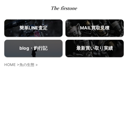
簡単LINE査定
MAIL買取見積
blog・釣行記
最新買い取り実績
HOME
>
魚の生態
>