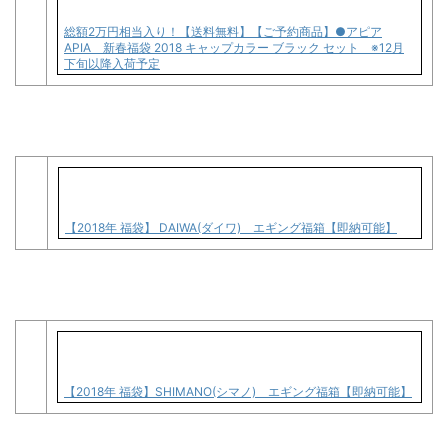
総額2万円相当入り！【送料無料】【ご予約商品】●アピア
APIA 新春福袋 2018 キャップカラー ブラック セット ※12月
下旬以降入荷予定
【2018年 福袋】 DAIWA(ダイワ) エギング福箱【即納可能】
【2018年 福袋】SHIMANO(シマノ) エギング福箱【即納可能】