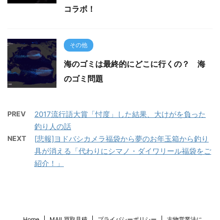
コラボ！
その他
海のゴミは最終的にどこに行くの？ 海
のゴミ問題
PREV
2017流行語大賞「忖度」した結果、大けがを負った
釣り人の話
NEXT
[悲報]ヨドバシカメラ福袋から夢のお年玉箱から釣り
具が消える「代わりにシマノ・ダイワリール福袋をご
紹介！」
Home
MAIL買取見積
プライバシーポリシー
古物営業法に