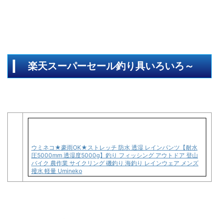
楽天スーパーセール釣り具いろいろ～
ウミネコ★豪雨OK★ストレッチ 防水 透湿 レインパンツ【耐水
圧5000mm 透湿度5000g】釣り フィッシング アウトドア 登山
バイク 農作業 サイクリング 磯釣り 海釣り レインウェア メンズ
撥水 軽量 Umineko