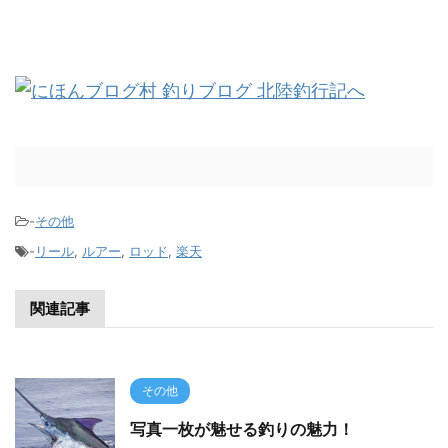
-
その他
-
リール
,
ルアー
,
ロッド
,
楽天
関連記事
その他
写真一枚が魅せる釣りの魅力！