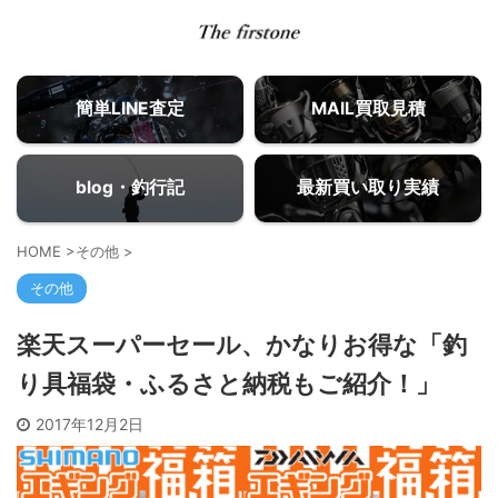
簡単LINE査定
MAIL買取見積
blog・釣行記
最新買い取り実績
HOME
>
その他
>
その他
楽天スーパーセール、かなりお得な「釣
り具福袋・ふるさと納税もご紹介！」
2017年12月2日