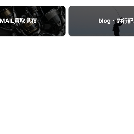
MAIL買取見積
blog・釣行記