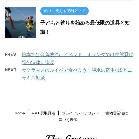
釣りに使える便利グッズ
子どもと釣りを始める最低限の道具と知
識！
PREV
日本では金魚放流はイベント、オランダでは生態系保
護の法律に違反
NEXT
サクラマスはルイベで食べよう！淡水の寄生虫&アニ
サキス対策
Home
MAIL買取見積
プライバシーポリシー
古物営業法に
基づく表示