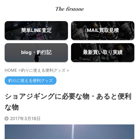
簡単LINE査定
MAIL買取見積
blog・釣行記
最新買い取り実績
HOME
>
釣りに使える便利グッズ
>
釣りに使える便利グッズ
ショアジギングに必要な物・あると便利
な物
2017年3月18日