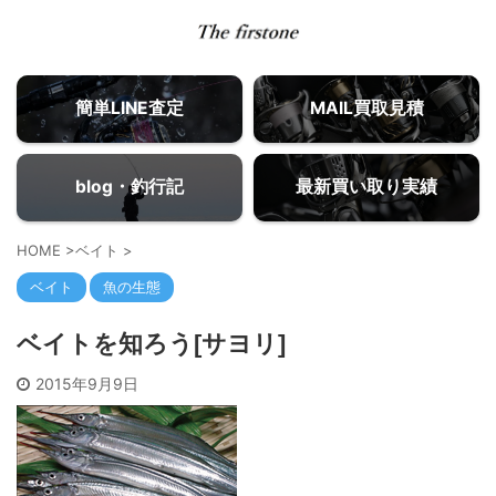
簡単LINE査定
MAIL買取見積
blog・釣行記
最新買い取り実績
HOME
>
ベイト
>
ベイト
魚の生態
ベイトを知ろう[サヨリ]
2015年9月9日