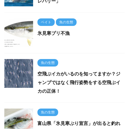
レバリー」
ベイト
魚の生態
氷見寒ブリ不漁
魚の生態
空飛ぶイカがいるのを知ってますか？ジ
ャンプではなく飛行姿勢をする空飛ぶイ
カの正体！
魚の生態
富山県「氷見寒ぶり宣言」が出ると釣れ