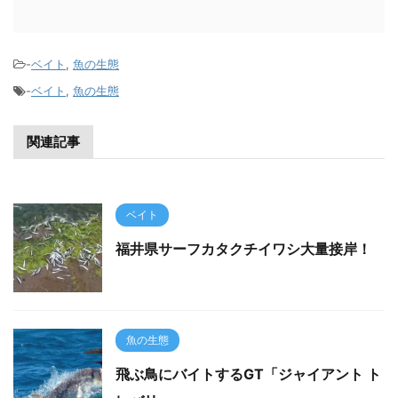
-
ベイト
,
魚の生態
-
ベイト
,
魚の生態
関連記事
ベイト
福井県サーフカタクチイワシ大量接岸！
魚の生態
飛ぶ鳥にバイトするGT「ジャイアント ト