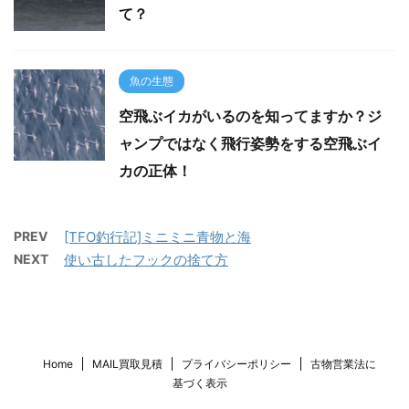
て？
魚の生態
空飛ぶイカがいるのを知ってますか？ジ
ャンプではなく飛行姿勢をする空飛ぶイ
カの正体！
PREV
[TFO釣行記]ミニミニ青物と海
NEXT
使い古したフックの捨て方
Home
MAIL買取見積
プライバシーポリシー
古物営業法に
基づく表示