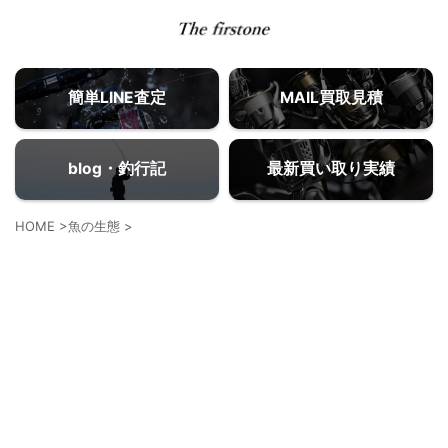
簡単LINE査定
MAIL買取見積
blog・釣行記
最新買い取り実績
HOME
>
魚の生態
>