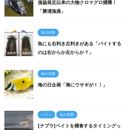
漁協発足以来の大物クロマグロ捕獲！
「勝浦漁港」
魚の生態
魚にも右利き左利きがある「バイトする
のは右からか左からか？」
魚の生態
海の日企画「海にウサギが！！」
ベイト
魚の生態
[ナブラ]ベイトを捕食するタイミングっ