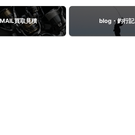
MAIL買取見積
blog・釣行記