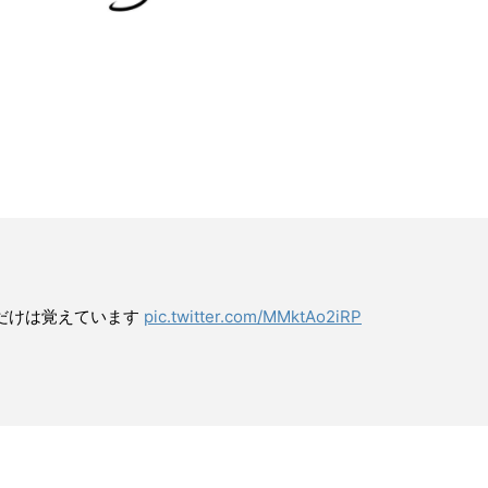
だけは覚えています
pic.twitter.com/MMktAo2iRP